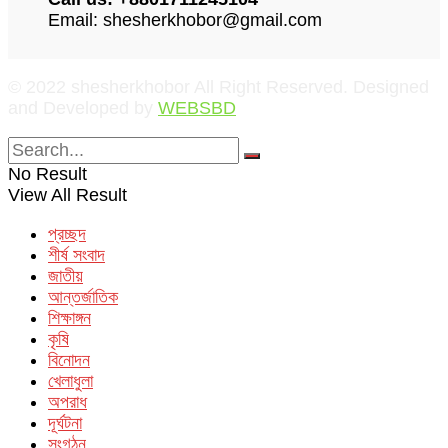
Email: shesherkhobor@gmail.com
© 2022 shesherkhobor All Right Reserved. Designed
and Developed by
WEBSBD
No Result
View All Result
প্রচ্ছদ
শীর্ষ সংবাদ
জাতীয়
আন্তর্জাতিক
শিক্ষাঙ্গন
কৃষি
বিনোদন
খেলাধুলা
অপরাধ
দূর্ঘটনা
সংগঠন