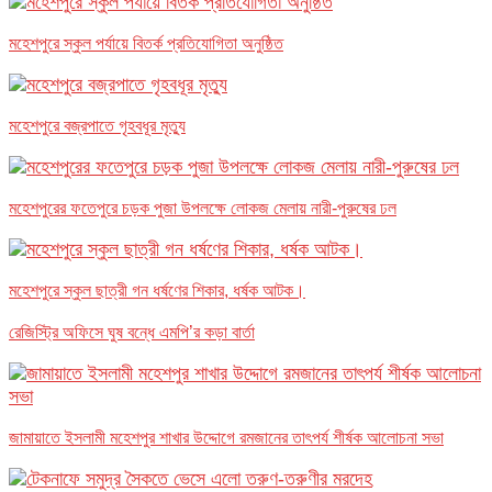
মহেশপুরে স্কুল পর্যায়ে বিতর্ক প্রতিযোগিতা অনুষ্ঠিত
মহেশপুরে বজ্রপাতে গৃহবধূর মৃত্যু
মহেশপুরের ফতেপুরে চড়ক পুজা উপলক্ষে লোকজ মেলায় নারী-পুরুষের ঢল
মহেশপুরে স্কুল ছাত্রী গন ধর্ষণের শিকার, ধর্ষক আটক।
রেজিস্ট্রি অফিসে ঘুষ বন্ধে এমপি’র কড়া বার্তা
জামায়াতে ইসলামী মহেশপুর শাখার উদ্দোগে রমজানের তাৎপর্য শীর্ষক আলোচনা সভা