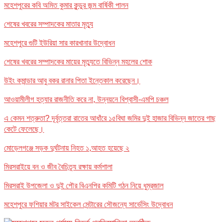
মহেশপুরের কবি অমিত কুমার কুন্ডুর জন্ম বার্ষিকী পালন
শেষের খবরের সম্পাদকের মাতার মৃত্যু
মহেশপুরে গুটি ইউরিয়া সার কারখানার উদ্বোধন
শেষের খবরের সম্পাদকের মায়ের মৃত্যুতে বিভিন্ন মহলের শোক
উইং কমান্ডার আবু বকর রানার পিতা ইন্তেকাল করেছেন।
আওয়ামীলীগ হত্যার রাজনীতি করে না, উন্নয়নে বিশ্বাসী-এমপি চঞ্চল
এ কেমন শত্রুতা? দূর্বৃত্তরা রাতের আধাঁরে ১৫বিঘা জমির দুই হাজার বিভিন্ন জাতের গাছ
কেটে ফেলেছে।
মোড়েলগঞ্জে সড়ক দুর্ঘটনায় নিহত ১,আহত হয়েছে ২
মিরসরাইয়ে বন ও জীব বৈচিত্র্য রক্ষায় কর্মশালা
মিরসরাই উপজেলা ও দুই পৌর বিএনপির কমিটি গঠন নিয়ে ধুম্রজাল
মহেশপুরে ফশিয়ার মটর সাইকেল সেন্টারের সৌজন্যে সার্ভেসিং উদ্বোধন