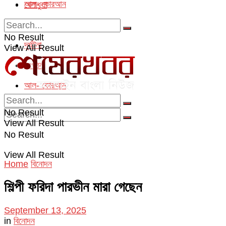
আল- কোরআন
খেলাধুলা
অপরাধ
No Result
দূর্ঘটনা
View All Result
সংগঠন
আল- কোরআন
No Result
View All Result
No Result
View All Result
Home
বিনোদন
শিল্পী ফরিদা পারভীন মারা গেছেন
September 13, 2025
in
বিনোদন