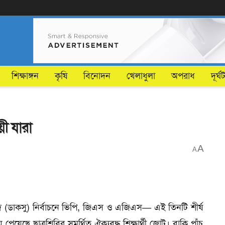
শিক্ষাঙ্গন
কৃষি
বিনোদন
খেলাধুলা
অপরাধ
দূর্ঘ
়ী যারা
A
A
র সংসদ (ডাকসু) নির্বাচনে ভিপি, জিএস ও এজিএস— এই তিনটি শীর্ষ
য়েছে ছাত্রশিবির সমর্থিত ঐক্যবদ্ধ শিক্ষার্থী জোট। বাকি পাঁচ