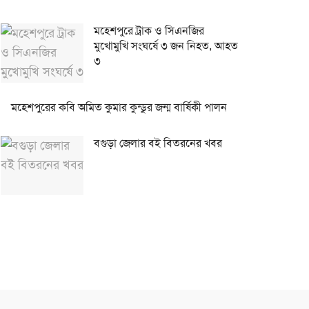
মহেশপুরে ট্রাক ও সিএনজির
মুখোমুখি সংঘর্ষে ৩ জন নিহত, আহত
৩
মহেশপুরের কবি অমিত কুমার কুন্ডুর জন্ম বার্ষিকী পালন
বগুড়া জেলার বই বিতরনের খবর