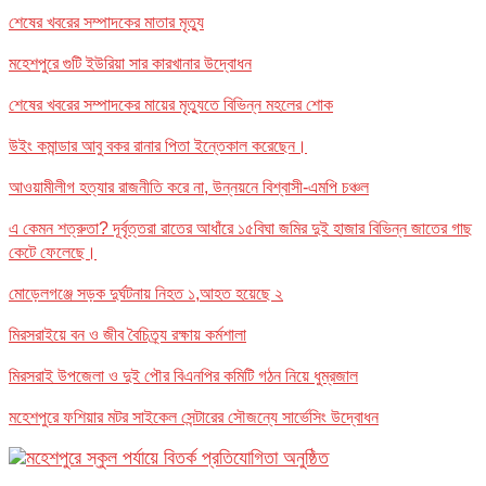
শেষের খবরের সম্পাদকের মাতার মৃত্যু
মহেশপুরে গুটি ইউরিয়া সার কারখানার উদ্বোধন
শেষের খবরের সম্পাদকের মায়ের মৃত্যুতে বিভিন্ন মহলের শোক
উইং কমান্ডার আবু বকর রানার পিতা ইন্তেকাল করেছেন।
আওয়ামীলীগ হত্যার রাজনীতি করে না, উন্নয়নে বিশ্বাসী-এমপি চঞ্চল
এ কেমন শত্রুতা? দূর্বৃত্তরা রাতের আধাঁরে ১৫বিঘা জমির দুই হাজার বিভিন্ন জাতের গাছ
কেটে ফেলেছে।
মোড়েলগঞ্জে সড়ক দুর্ঘটনায় নিহত ১,আহত হয়েছে ২
মিরসরাইয়ে বন ও জীব বৈচিত্র্য রক্ষায় কর্মশালা
মিরসরাই উপজেলা ও দুই পৌর বিএনপির কমিটি গঠন নিয়ে ধুম্রজাল
মহেশপুরে ফশিয়ার মটর সাইকেল সেন্টারের সৌজন্যে সার্ভেসিং উদ্বোধন