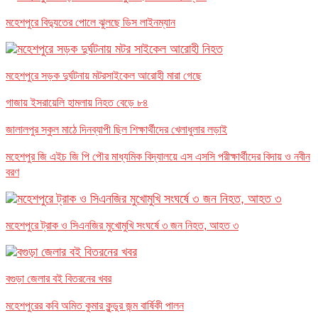
মহেশপুরে বিদ্যুতের পোলে ঝুলছে ডিস লাইনম্যান
মহেশপুরে সড়ক দুর্ঘটনায় মটরসাইকেল আরোহী মারা গেছে
গাজায় ইসরায়েলি হামলায় নিহত বেড়ে ৮৪
জালালপুর স্কুল মাঠে দিনব্যাপী ছিল শিক্ষার্থীদের খেলাধুলার লড়াই
মহেশপুর জি এইচ জি পি পৌর মাধ্যমিক বিদ্যালয়ে এস এসসি পরীক্ষার্থীদের বিদায় ও নবীন
বরণ
মহেশপুরে ট্রাক ও সিএনজির মুখোমুখি সংঘর্ষে ৩ জন নিহত, আহত ৩
বগুড়া জেলার বই বিতরনের খবর
মহেশপুরের কবি অমিত কুমার কুন্ডুর জন্ম বার্ষিকী পালন