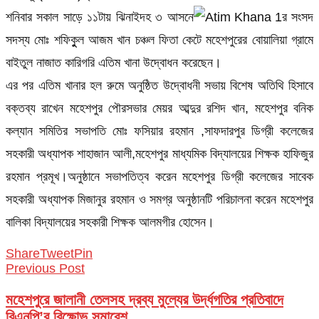
শনিবার সকাল সাড়ে ১১টায় ঝিনাইদহ ৩ আসনে
র সংসদ
সদস্য মোঃ শফিকুুল আজম খান চঞ্চল ফিতা কেটে মহেশপুরের বোয়ালিয়া গ্রামে
বাইতুল নাজাত কারিগরি এতিম খানা উদ্বোধন করেছেন।
এর পর এতিম খানার হল রুমে অনুষ্ঠিত উদ্বোধনী সভায় বিশেষ অতিথি হিসাবে
বক্তব্য রাখেন মহেশপুর পৌরসভার মেয়র আব্দুর রশিদ খান, মহেশপুর বনিক
কল্যান সমিতির সভাপতি মোঃ ফসিয়ার রহমান ,সাফদারপুর ডিগ্রী কলেজের
সহকারী অধ্যাপক শাহাজান আলী,মহেশপুর মাধ্যমিক বিদ্যালয়ের শিক্ষক হাফিজুর
রহমান প্রমূখ।অনুষ্ঠানে সভাপতিত্ব করেন মহেশপুর ডিগ্রী কলেজের সাবেক
সহকারী অধ্যাপক মিজানুর রহমান ও সমগ্র অনুষ্ঠানটি পরিচালনা করেন মহেশপুর
বালিকা বিদ্যালয়ের সহকারী শিক্ষক আলমগীর হোসেন।
Share
Tweet
Pin
Previous Post
মহেশপুরে জালানী তেলসহ দ্রব্য মুল্যের উর্দ্ধগতির প্রতিবাদে
বিএনপি’র বিক্ষোভ সমাবেশ