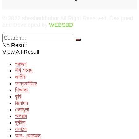
© 2022 shesherkhobor All Right Reserved. Designed
and Developed by
WEBSBD
No Result
View All Result
প্রচ্ছদ
শীর্ষ সংবাদ
জাতীয়
আন্তর্জাতিক
শিক্ষাঙ্গন
কৃষি
বিনোদন
খেলাধুলা
অপরাধ
দূর্ঘটনা
সংগঠন
আল- কোরআন