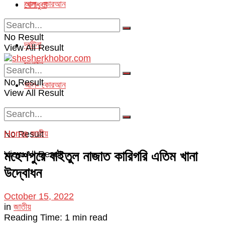
আল- কোরআন
খেলাধুলা
অপরাধ
No Result
দূর্ঘটনা
View All Result
সংগঠন
No Result
আল- কোরআন
View All Result
Home
জাতীয়
No Result
মহেশপুরে বাইতুল নাজাত কারিগরি এতিম খানা
View All Result
উদ্বোধন
October 15, 2022
in
জাতীয়
Reading Time: 1 min read