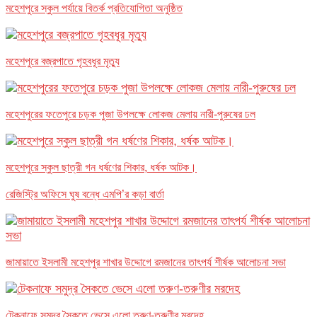
মহেশপুরে স্কুল পর্যায়ে বিতর্ক প্রতিযোগিতা অনুষ্ঠিত
মহেশপুরে বজ্রপাতে গৃহবধূর মৃত্যু
মহেশপুরের ফতেপুরে চড়ক পুজা উপলক্ষে লোকজ মেলায় নারী-পুরুষের ঢল
মহেশপুরে স্কুল ছাত্রী গন ধর্ষণের শিকার, ধর্ষক আটক।
রেজিস্ট্রি অফিসে ঘুষ বন্ধে এমপি’র কড়া বার্তা
জামায়াতে ইসলামী মহেশপুর শাখার উদ্দোগে রমজানের তাৎপর্য শীর্ষক আলোচনা সভা
টেকনাফে সমুদ্র সৈকতে ভেসে এলো তরুণ-তরুণীর মরদেহ