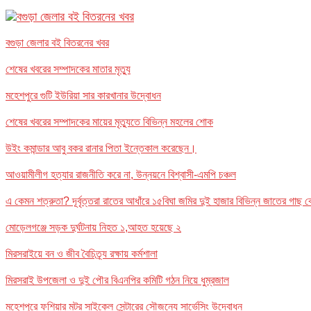
বগুড়া জেলার বই বিতরনের খবর
শেষের খবরের সম্পাদকের মাতার মৃত্যু
মহেশপুরে গুটি ইউরিয়া সার কারখানার উদ্বোধন
শেষের খবরের সম্পাদকের মায়ের মৃত্যুতে বিভিন্ন মহলের শোক
উইং কমান্ডার আবু বকর রানার পিতা ইন্তেকাল করেছেন।
আওয়ামীলীগ হত্যার রাজনীতি করে না, উন্নয়নে বিশ্বাসী-এমপি চঞ্চল
এ কেমন শত্রুতা? দূর্বৃত্তরা রাতের আধাঁরে ১৫বিঘা জমির দুই হাজার বিভিন্ন জাতের গা
মোড়েলগঞ্জে সড়ক দুর্ঘটনায় নিহত ১,আহত হয়েছে ২
মিরসরাইয়ে বন ও জীব বৈচিত্র্য রক্ষায় কর্মশালা
মিরসরাই উপজেলা ও দুই পৌর বিএনপির কমিটি গঠন নিয়ে ধুম্রজাল
মহেশপুরে ফশিয়ার মটর সাইকেল সেন্টারের সৌজন্যে সার্ভেসিং উদ্বোধন