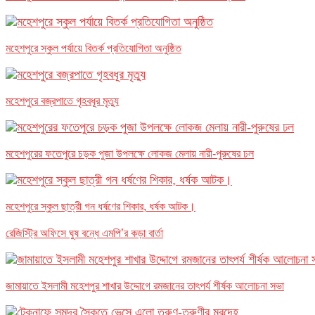
মহেশপুরে স্কুল পর্যায়ে বিতর্ক প্রতিযোগিতা অনুষ্ঠিত
মহেশপুরে বজ্রপাতে গৃহবধূর মৃত্যু
মহেশপুরের ফতেপুরে চড়ক পুজা উপলক্ষে লোকজ মেলায় নারী-পুরুষের ঢল
মহেশপুরে স্কুল ছাত্রী গন ধর্ষণের শিকার, ধর্ষক আটক।
রেজিস্ট্রি অফিসে ঘুষ বন্ধে এমপি’র কড়া বার্তা
জামায়াতে ইসলামী মহেশপুর শাখার উদ্দোগে রমজানের তাৎপর্য শীর্ষক আলোচনা সভা