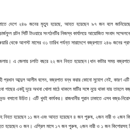
্রপাতে দেশে ২৪৬ জনের মৃত্যু হয়েছে, আহত হয়েছেন ৯৭ জন বলে জানিয়েছে সেচ
ের রিচার্জফুল পল্টন সিটি টাওয়ারে সংগঠনটির নিজস্ব কার্যালয়ে আয়োজিত সংবাদ স
্রুয়ারি থেকে আগস্ট মাসের ৩১ তারিখ পর্যন্ত সারাদেশে বজ্রপাতে ২৪৬ জনের 
া জেলায়। এ জেলায় চলতি বছরে ২২ জন নিহত হয়েছেন।ধান কাটার সময় বজ্রপাতে স
বাহী প্রধান আব্দুল আলীম বলেন, বজ্রপাত বন্ধ করার কোনো সুযোগ নেই, কারণ এট
া গাছের একটু দূরে অথবা খোলা মাঠে থাকলে মাটির সঙ্গে নুয়ে থাকা যায় তাহলে বজ
দন্ড বসানো উচিত। এটি খুবই কার্যকর। রাজধানীর পুরান ঢাকাতে এসব বজ্র-নির
 নারীসহ নিহত হয়েছেন ১১ জন এবং আহত হয়েছেন ৪ জন পুরুষ, ২জন নারী ও ২জন
 আহত হয়েছেন ৩ জন। এপ্রিল মাসে ১৭ জন পুরুষ, ২জন নারী ও ১ জন কিশোরসহ