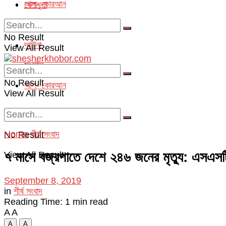
আল- কোরআন
খেলাধুলা
অপরাধ
No Result
দূর্ঘটনা
View All Result
সংগঠন
No Result
আল- কোরআন
View All Result
Home
শীর্ষ সংবাদ
No Result
৭ মাসে বজ্রপাতে দেশে ২৪৬ জনের মৃত্যু: এসএস
View All Result
September 8, 2019
in
শীর্ষ সংবাদ
Reading Time: 1 min read
A
A
A
A