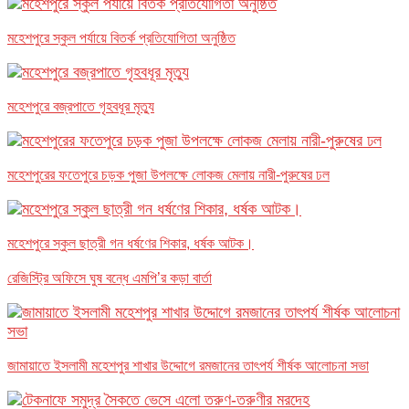
মহেশপুরে স্কুল পর্যায়ে বিতর্ক প্রতিযোগিতা অনুষ্ঠিত
মহেশপুরে বজ্রপাতে গৃহবধূর মৃত্যু
মহেশপুরের ফতেপুরে চড়ক পুজা উপলক্ষে লোকজ মেলায় নারী-পুরুষের ঢল
মহেশপুরে স্কুল ছাত্রী গন ধর্ষণের শিকার, ধর্ষক আটক।
রেজিস্ট্রি অফিসে ঘুষ বন্ধে এমপি’র কড়া বার্তা
জামায়াতে ইসলামী মহেশপুর শাখার উদ্দোগে রমজানের তাৎপর্য শীর্ষক আলোচনা সভা