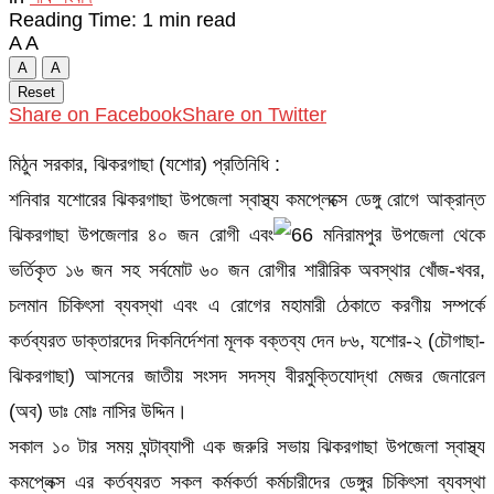
Reading Time: 1 min read
A
A
A
A
Reset
Share on Facebook
Share on Twitter
মিঠুন সরকার, ঝিকরগাছা (যশোর) প্রতিনিধি :
শনিবার যশোরের ঝিকরগাছা উপজেলা স্বাস্থ্য কমপ্লেক্সে ডেঙ্গু রোগে আক্রান্ত
ঝিকরগাছা উপজেলার ৪০ জন রোগী এবং
মনিরামপুর উপজেলা থেকে
ভর্তিকৃত ১৬ জন সহ সর্বমোট ৬০ জন রোগীর শারীরিক অবস্থার খোঁজ-খবর,
চলমান চিকিৎসা ব্যবস্থা এবং এ রোগের মহামারী ঠেকাতে করণীয় সম্পর্কে
কর্তব্যরত ডাক্তারদের দিকনির্দেশনা মূলক বক্তব্য দেন ৮৬, যশোর-২ (চৌগাছা-
ঝিকরগাছা) আসনের জাতীয় সংসদ সদস্য বীরমুক্তিযোদ্ধা মেজর জেনারেল
(অব) ডাঃ মোঃ নাসির উদ্দিন।
সকাল ১০ টার সময় ঘন্টাব্যাপী এক জরুরি সভায় ঝিকরগাছা উপজেলা স্বাস্থ্য
কমপ্লেক্স এর কর্তব্যরত সকল কর্মকর্তা কর্মচারীদের ডেঙ্গুর চিকিৎসা ব্যবস্থা