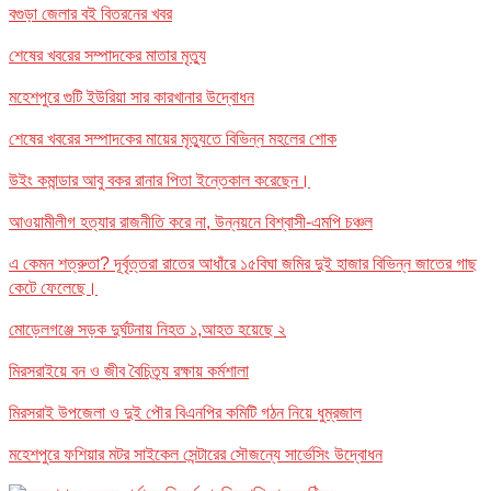
বগুড়া জেলার বই বিতরনের খবর
শেষের খবরের সম্পাদকের মাতার মৃত্যু
মহেশপুরে গুটি ইউরিয়া সার কারখানার উদ্বোধন
শেষের খবরের সম্পাদকের মায়ের মৃত্যুতে বিভিন্ন মহলের শোক
উইং কমান্ডার আবু বকর রানার পিতা ইন্তেকাল করেছেন।
আওয়ামীলীগ হত্যার রাজনীতি করে না, উন্নয়নে বিশ্বাসী-এমপি চঞ্চল
এ কেমন শত্রুতা? দূর্বৃত্তরা রাতের আধাঁরে ১৫বিঘা জমির দুই হাজার বিভিন্ন জাতের গাছ
কেটে ফেলেছে।
মোড়েলগঞ্জে সড়ক দুর্ঘটনায় নিহত ১,আহত হয়েছে ২
মিরসরাইয়ে বন ও জীব বৈচিত্র্য রক্ষায় কর্মশালা
মিরসরাই উপজেলা ও দুই পৌর বিএনপির কমিটি গঠন নিয়ে ধুম্রজাল
মহেশপুরে ফশিয়ার মটর সাইকেল সেন্টারের সৌজন্যে সার্ভেসিং উদ্বোধন