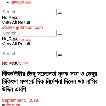
আল- কোরআন
খেলাধুলা
অপরাধ
No Result
দূর্ঘটনা
View All Result
সংগঠন
No Result
আল- কোরআন
View All Result
Home
শীর্ষ সংবাদ
No Result
ঝিকরগাছায় ডেঙ্গু সচেতনতা মূলক সভা ও ডেঙ্গুর
View All Result
চিকিৎসা সম্পর্কে দিক নির্দেশনা দিলেন ডাঃ নাসির
উদ্দিন এমপি
September 1, 2019
in
শীর্ষ সংবাদ