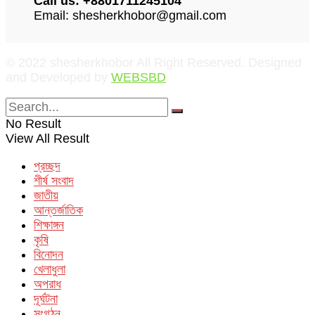
Call us: +8801711245104
Email: shesherkhobor@gmail.com
© 2022 shesherkhobor All Right Reserved. Designed
and Developed by
WEBSBD
No Result
View All Result
প্রচ্ছদ
শীর্ষ সংবাদ
জাতীয়
আন্তর্জাতিক
শিক্ষাঙ্গন
কৃষি
বিনোদন
খেলাধুলা
অপরাধ
দূর্ঘটনা
সংগঠন