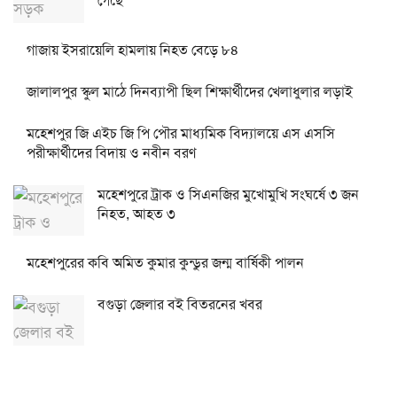
গেছে
গাজায় ইসরায়েলি হামলায় নিহত বেড়ে ৮৪
জালালপুর স্কুল মাঠে দিনব্যাপী ছিল শিক্ষার্থীদের খেলাধুলার লড়াই
মহেশপুর জি এইচ জি পি পৌর মাধ্যমিক বিদ্যালয়ে এস এসসি
পরীক্ষার্থীদের বিদায় ও নবীন বরণ
মহেশপুরে ট্রাক ও সিএনজির মুখোমুখি সংঘর্ষে ৩ জন
নিহত, আহত ৩
মহেশপুরের কবি অমিত কুমার কুন্ডুর জন্ম বার্ষিকী পালন
বগুড়া জেলার বই বিতরনের খবর