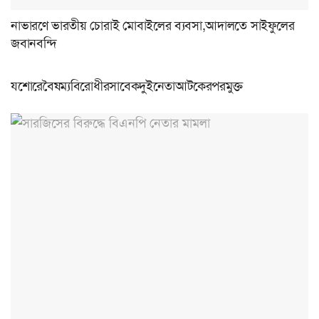
নাভারণে ভারতীয় চোরাই মোবাইলের ব্যবসা,আদালতে সাইফুলের
জবানবন্দি
যশোরেবৈষম্যবিরোধীরসাবেকদুইনেতাআটকেরপরমুক্ত