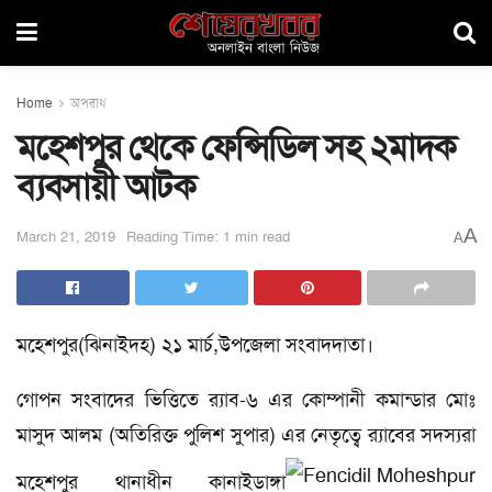
Home
অপরাধ
মহেশপুর থেকে ফেন্সিডিল সহ ২মাদক
ব্যবসায়ী আটক
A
March 21, 2019
Reading Time: 1 min read
A
মহেশপুর(ঝিনাইদহ) ২১ মার্চ,উপজেলা সংবাদদাতা।
গোপন সংবাদের ভিত্তিতে র‌্যাব-৬ এর কোম্পানী কমান্ডার মোঃ
মাসুদ আলম (অতিরিক্ত পুলিশ সুপার) এর নেতৃত্বে র‌্যাবের সদস্যরা
মহেশপুর থানাধীন কানাইডাঙ্গা