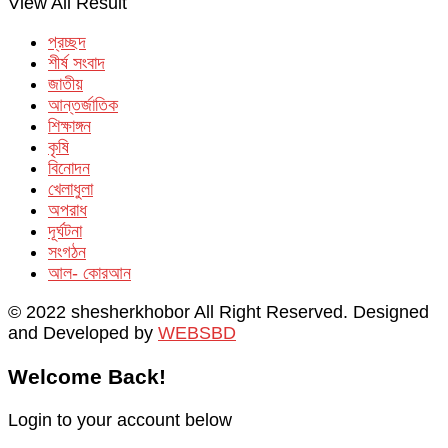
View All Result
প্রচ্ছদ
শীর্ষ সংবাদ
জাতীয়
আন্তর্জাতিক
শিক্ষাঙ্গন
কৃষি
বিনোদন
খেলাধুলা
অপরাধ
দূর্ঘটনা
সংগঠন
আল- কোরআন
© 2022 shesherkhobor All Right Reserved. Designed
and Developed by
WEBSBD
Welcome Back!
Login to your account below