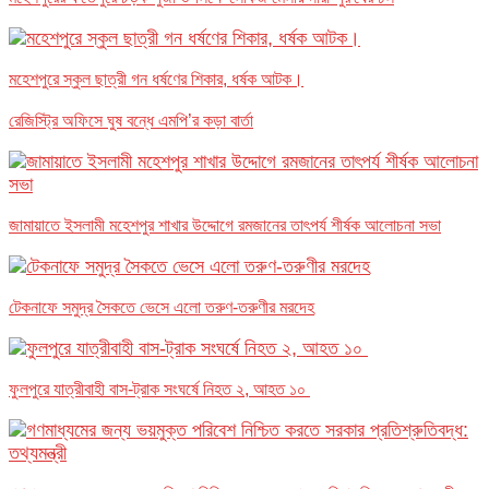
মহেশপুরে স্কুল ছাত্রী গন ধর্ষণের শিকার, ধর্ষক আটক।
রেজিস্ট্রি অফিসে ঘুষ বন্ধে এমপি’র কড়া বার্তা
জামায়াতে ইসলামী মহেশপুর শাখার উদ্দোগে রমজানের তাৎপর্য শীর্ষক আলোচনা সভা
টেকনাফে সমুদ্র সৈকতে ভেসে এলো তরুণ-তরুণীর মরদেহ
ফুলপুরে যাত্রীবাহী বাস-ট্রাক সংঘর্ষে নিহত ২, আহত ১০