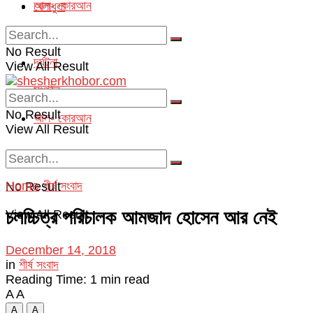
আল- কোরআন
খেলাধুলা
অপরাধ
No Result
দূর্ঘটনা
View All Result
সংগঠন
No Result
আল- কোরআন
View All Result
Home
শীর্ষ সংবাদ
No Result
চলচ্চিত্র পরিচালক আমজাদ হোসেন আর নেই
View All Result
December 14, 2018
in
শীর্ষ সংবাদ
Reading Time: 1 min read
A
A
A
A