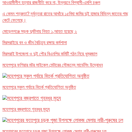
আওয়ামীলীগ হত্যার রাজনীতি করে না, উন্নয়নে বিশ্বাসী-এমপি চঞ্চল
এ কেমন শত্রুতা? দূর্বৃত্তরা রাতের আধাঁরে ১৫বিঘা জমির দুই হাজার বিভিন্ন জাতের গাছ
কেটে ফেলেছে।
মোড়েলগঞ্জে সড়ক দুর্ঘটনায় নিহত ১,আহত হয়েছে ২
মিরসরাইয়ে বন ও জীব বৈচিত্র্য রক্ষায় কর্মশালা
মিরসরাই উপজেলা ও দুই পৌর বিএনপির কমিটি গঠন নিয়ে ধুম্রজাল
মহেশপুরে ফশিয়ার মটর সাইকেল সেন্টারের সৌজন্যে সার্ভেসিং উদ্বোধন
মহেশপুরে স্কুল পর্যায়ে বিতর্ক প্রতিযোগিতা অনুষ্ঠিত
মহেশপুরে বজ্রপাতে গৃহবধূর মৃত্যু
মহেশপুরের ফতেপুরে চড়ক পুজা উপলক্ষে লোকজ মেলায় নারী-পুরুষের ঢল