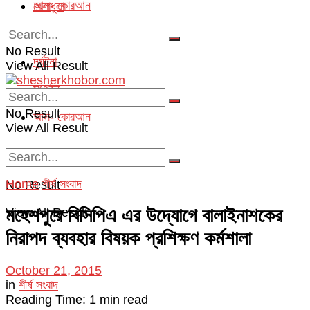
আল- কোরআন
খেলাধুলা
অপরাধ
No Result
দূর্ঘটনা
View All Result
সংগঠন
No Result
আল- কোরআন
View All Result
Home
শীর্ষ সংবাদ
No Result
মহেশপুরে বিসিপিএ এর উদ্যোগে বালাইনাশকের
View All Result
নিরাপদ ব্যবহার বিষয়ক প্রশিক্ষণ কর্মশালা
October 21, 2015
in
শীর্ষ সংবাদ
Reading Time: 1 min read