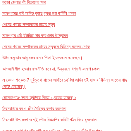
বগুড়া জেলার বই বিতরনের খবর
মহেশপুরের কবি অমিত কুমার কুন্ডুর জন্ম বার্ষিকী পালন
শেষের খবরের সম্পাদকের মাতার মৃত্যু
মহেশপুরে গুটি ইউরিয়া সার কারখানার উদ্বোধন
শেষের খবরের সম্পাদকের মায়ের মৃত্যুতে বিভিন্ন মহলের শোক
উইং কমান্ডার আবু বকর রানার পিতা ইন্তেকাল করেছেন।
আওয়ামীলীগ হত্যার রাজনীতি করে না, উন্নয়নে বিশ্বাসী-এমপি চঞ্চল
এ কেমন শত্রুতা? দূর্বৃত্তরা রাতের আধাঁরে ১৫বিঘা জমির দুই হাজার বিভিন্ন জাতের গাছ
কেটে ফেলেছে।
মোড়েলগঞ্জে সড়ক দুর্ঘটনায় নিহত ১,আহত হয়েছে ২
মিরসরাইয়ে বন ও জীব বৈচিত্র্য রক্ষায় কর্মশালা
মিরসরাই উপজেলা ও দুই পৌর বিএনপির কমিটি গঠন নিয়ে ধুম্রজাল
মহেশপুরে ফশিয়ার মটর সাইকেল সেন্টারের সৌজন্যে সার্ভেসিং উদ্বোধন