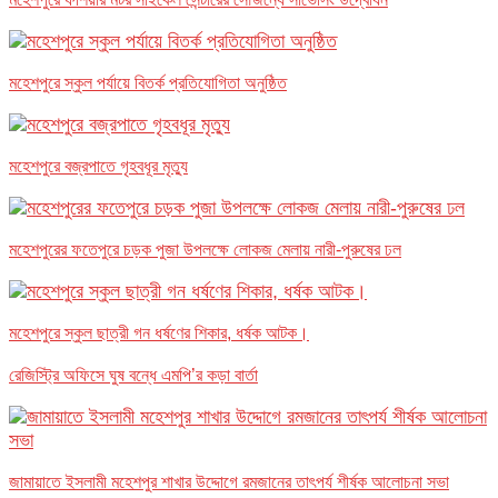
মহেশপুরে স্কুল পর্যায়ে বিতর্ক প্রতিযোগিতা অনুষ্ঠিত
মহেশপুরে বজ্রপাতে গৃহবধূর মৃত্যু
মহেশপুরের ফতেপুরে চড়ক পুজা উপলক্ষে লোকজ মেলায় নারী-পুরুষের ঢল
মহেশপুরে স্কুল ছাত্রী গন ধর্ষণের শিকার, ধর্ষক আটক।
রেজিস্ট্রি অফিসে ঘুষ বন্ধে এমপি’র কড়া বার্তা
জামায়াতে ইসলামী মহেশপুর শাখার উদ্দোগে রমজানের তাৎপর্য শীর্ষক আলোচনা সভা