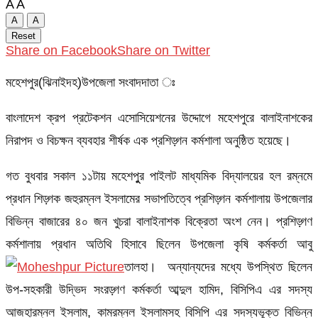
A
A
A
A
Reset
Share on Facebook
Share on Twitter
মহেশপুর(ঝিনাইদহ)উপজেলা সংবাদদাতা ঃ
বাংলাদেশ ক্রপ প্রটেকশন এসোসিয়েশনের উদ্দোগে মহেশপুরে বালাইনাশকের
নিরাপদ ও বিচক্ষন ব্যবহার শীর্ষক এক প্রশিড়্গন কর্মশালা অনুষ্ঠিত হয়েছে।
গত বুধবার সকাল ১১টায় মহেশপুুর পাইলট মাধ্যমিক বিদ্যালয়ের হল রম্নমে
প্রধান শিড়্গক জহুরম্নল ইসলামের সভাপতিত্বে প্রশিড়্গন কর্মশালায় উপজেলার
বিভিন্ন বাজারের ৪০ জন খুচরা বালাইনাশক বিক্রেতা অংশ নেন। প্রশিড়্গণ
কর্মশালায় প্রধান অতিথি হিসাবে ছিলেন উপজেলা কৃষি কর্মকর্তা আবু
তালহা। অন্যান্যদের মধ্যে উপস্থিত ছিলেন
উপ-সহকারী উদ্ভিদ সংরড়্গণ কর্মকর্তা আব্দুল হামিদ, বিসিপিএ এর সদস্য
আজহারম্নল ইসলাম, কামরম্নল ইসলামসহ বিসিপি এর সদস্যভূক্ত বিভিন্ন