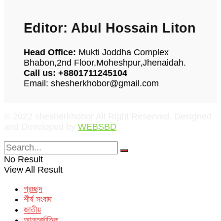
Editor: Abul Hossain Liton
Head Office:
Mukti Joddha Complex
Bhabon,2nd Floor,Moheshpur,Jhenaidah.
Call us: +8801711245104
Email: shesherkhobor@gmail.com
© 2022 shesherkhobor All Right Reserved. Designed
and Developed by
WEBSBD
No Result
View All Result
প্রচ্ছদ
শীর্ষ সংবাদ
জাতীয়
আন্তর্জাতিক