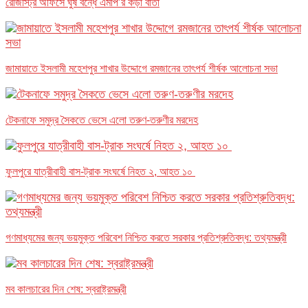
রেজিস্ট্রি অফিসে ঘুষ বন্ধে এমপি’র কড়া বার্তা
জামায়াতে ইসলামী মহেশপুর শাখার উদ্দোগে রমজানের তাৎপর্য শীর্ষক আলোচনা সভা
টেকনাফে সমুদ্র সৈকতে ভেসে এলো তরুণ-তরুণীর মরদেহ
ফুলপুরে যাত্রীবাহী বাস-ট্রাক সংঘর্ষে নিহত ২, আহত ১০
গণমাধ্যমের জন্য ভয়মুক্ত পরিবেশ নিশ্চিত করতে সরকার প্রতিশ্রুতিবদ্ধ: তথ্যমন্ত্রী
মব কালচারের দিন শেষ: স্বরাষ্ট্রমন্ত্রী