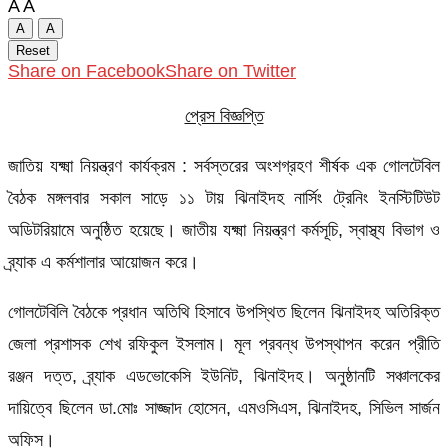
A
A
A
A
Reset
Share on Facebook
Share on Twitter
প্রেস বিজ্ঞপ্তি
জাতিয় যক্ষ্মা নিয়ন্ত্রণ কার্যক্রম : সর্বস্তরের অংশগ্রহণ শীর্ষক এক গোলটেবিল
বৈঠক মঙ্গলবার সকাল সাড়ে ১১ টায় ঝিনাইদহ নার্সিং ট্রেনিং ইনস্টিটিউট
অডিটরিয়ামে অনুষ্ঠিত হয়েছে। জাতীয় যক্ষ্মা নিয়ন্ত্রণ কর্মসূচি, স্বাস্থ্য বিভাগ ও
ব্র্যাক এ কর্মশালার আয়োজন করে।
গোলটেবিলি বৈঠকে প্রধান অতিথি হিসাবে উপস্থিত ছিলেন ঝিনাইদহ অতিরিক্ত
জেলা প্রশাসক শেখ রফিকুল ইসলাম। মূল প্রবন্ধ উপস্থাপন করেন প্রীতি
রঞ্জন দত্ত, ব্র্যাক এডভোকেসি ইউনিট, ঝিনাইদহ। অনুষ্ঠানটি সঞ্চালকের
দায়িত্বে ছিলেন ডা.মোঃ সাজ্জাদ হোসেন, এমওসিএস, ঝিনাইদহ, সিভিল সার্জন
অফিস।