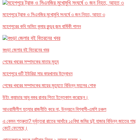
মহেশপুরে ট্রাক ও সিএনজির মুখোমুখি সংঘর্ষে ৩ জন নিহত, আহত ৩
মহেশপুরের কবি অমিত কুমার কুন্ডুর জন্ম বার্ষিকী পালন
বগুড়া জেলার বই বিতরনের খবর
শেষের খবরের সম্পাদকের মাতার মৃত্যু
মহেশপুরে গুটি ইউরিয়া সার কারখানার উদ্বোধন
শেষের খবরের সম্পাদকের মায়ের মৃত্যুতে বিভিন্ন মহলের শোক
উইং কমান্ডার আবু বকর রানার পিতা ইন্তেকাল করেছেন।
আওয়ামীলীগ হত্যার রাজনীতি করে না, উন্নয়নে বিশ্বাসী-এমপি চঞ্চল
এ কেমন শত্রুতা? দূর্বৃত্তরা রাতের আধাঁরে ১৫বিঘা জমির দুই হাজার বিভিন্ন জাতের গাছ
কেটে ফেলেছে।
মোড়েলগঞ্জে সড়ক দুর্ঘটনায় নিহত ১,আহত হয়েছে ২