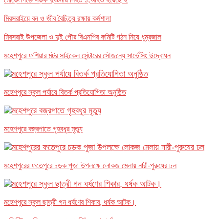
মিরসরাইয়ে বন ও জীব বৈচিত্র্য রক্ষায় কর্মশালা
মিরসরাই উপজেলা ও দুই পৌর বিএনপির কমিটি গঠন নিয়ে ধুম্রজাল
মহেশপুরে ফশিয়ার মটর সাইকেল সেন্টারের সৌজন্যে সার্ভেসিং উদ্বোধন
মহেশপুরে স্কুল পর্যায়ে বিতর্ক প্রতিযোগিতা অনুষ্ঠিত
মহেশপুরে বজ্রপাতে গৃহবধূর মৃত্যু
মহেশপুরের ফতেপুরে চড়ক পুজা উপলক্ষে লোকজ মেলায় নারী-পুরুষের ঢল
মহেশপুরে স্কুল ছাত্রী গন ধর্ষণের শিকার, ধর্ষক আটক।