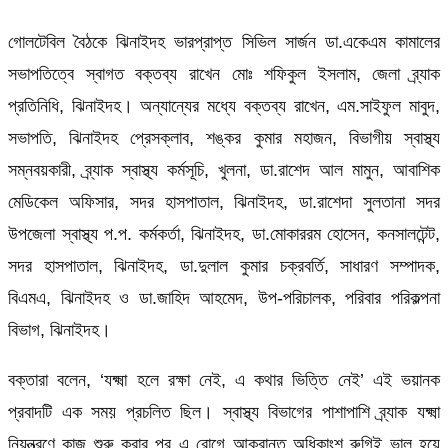
গোলটেবিল বৈঠকে ঝিনাইদহ ভারপ্রাপ্ত সিভিল সার্জন ডা.একেএম কামালের
সভাপতিত্বে স্বাগত বক্তব্য রাখেন মোঃ শফিকুল ইসলাম, জেলা ব্র্যাক
প্রতিনিধি, ঝিনাইদহ। অন্যান্যের মধ্যে বক্তব্য রাখেন, এম.সাইফুল মাবুদ,
সভাপতি, ঝিনাইদহ প্রেসক্লাব, শঙ্কর কুমার মহাজন, বিভাগীয় স্বাস্থ্য
সম্নবয়কারী, ব্র্যাক স্বাস্থ্য কর্মসূচি, খুলনা, ডা.রাশেদ আল মামুন, আবাশিক
মেডিকেল অফিসার, সদর হাসপাতাল, ঝিনাইদহ, ডা.রাশেদা সুলতানা সদর
উপজেলা স্বাস্থ্য প.প. কর্মকর্তা, ঝিনাইদহ, ডা.মোকাররম হোসেন, কনসালটেন্ট,
সদর হাসপাতাল, ঝিনাইদহ, ডা.দুলাল কুমার চক্রবর্তি, সাধারণ সম্পাদক,
বিএমএ, ঝিনাইদহ ও ডা.জাহিদ আহমেদ, উপ-পরিচালক, পরিবার পরিকল্পনা
বিভাগ, ঝিনাইদহ।
বক্তারা বলেন, ‘যক্ষ্মা হলে রক্ষা নেই, এ কথার ভিত্তি নেই’ এই ভয়ানক
প্রবাদটি এক সময় প্রচলিত ছিল। স্বাস্থ্য বিভাগের পাশাপাশি ব্র্যাক যক্ষ্মা
নিয়ন্ত্রণে কাজ শুরু করার পর এ রোগে আক্রান্ত অধিকাংশ রুগিই ভাল হয়ে