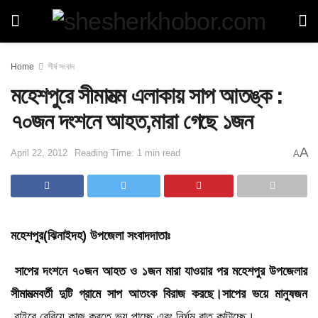
Home
শীর্ষ সংবাদ
মহেশপুরে সীমামত্ম এলাকায় সাপ আতঙ্ক :
৭০জন দংশনে আহত,মারা গেছে ১জন
A
April 22, 2012
Reading Time: 1 min read
A
মহেশপুর(ঝিনাইদহ) উপজেলা সংবাদদাতাঃ
সাপের দংশনে ৭০জন আহত ও ১জন মারা যাওয়ার পর মহেশপুর উপজেলার
সীমামত্মবর্তী দুটি গ্রামে সাপ আতংক বিরাজ করছে।সাপের ভয়ে মানুষজন
বাইরে বেরিয়ে কাজ করতে ভয় পাচ্ছে এবং নির্ঘূম রাত কাটাচ্ছে।