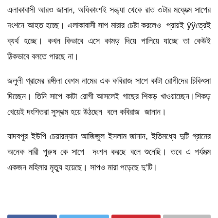
এলাকাবাসী আরও জানান, অধিকাংশই সন্ধ্যা থেকে রাত ৩টার মধ্যেত্ম সাপের
দংশনে আহত হচ্ছে। এলাকাবাসী সাপ মারার চেষ্টা করলেও প্রায়ই ÿÿত্রেই
ব্যর্থ হচ্ছে। কখন কিভাবে এসে কামড় দিয়ে পালিয়ে যাচ্ছে তা কেউই
ঠিকভাবে বলতে পারছে না।
জলুলী গ্রামের রঙ্গীলা বেগম নামের এক কবিরাজ সাপে কাটা রোগীদের চিকিৎসা
দিচ্ছেন। তিনি সাপে কাটা রোগী আসলেই গাছের শিকড় খাওয়াচ্ছেন।শিকড়
খেয়েই দংশিতরা সুস্থত্ম হয়ে উঠছেন বলে কবিরাজ জানান।
যাদবপুর ইউপি চেয়ারম্যান আজিজুল ইসলাম জানান, ইতিমধ্যে দুটি গ্রামের
অনেক নারী পুরুষ কে সাপে দংশন করছে বলে শুনেছি। তবে এ পর্যমত্ম
একজন মহিলার মৃত্যু হয়েছে। সাপও মারা পড়েছে দু’টি।