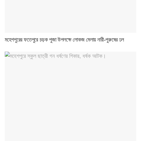
মহেশপুরের ফতেপুরে চড়ক পুজা উপলক্ষে লোকজ মেলায় নারী-পুরুষের ঢল