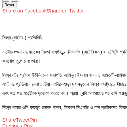
Reset
Share on Facebook
Share on Twitter
সিংড়া (নাটোর ) প্রতিনিধি:
নাটোর-বগুড়া মহাসড়কের সিংড়া বাসষ্ট্যান্ডে সিএনজি (অটোরিকসা) ও ভুটভুটি 
অবরোধ তুলে নেয় তারা।
সিংড়া মটর শ্রমিক ইউনিয়নের সভাপতি আমিনুল ইসলাম জানান, জামতলী-বামিহাল
এঘটনার প্রতিবাদে বেলা ১১টায় নাটোর-বগুড়া মহাসড়কের সিংড়া বাসষ্ট্যান্ডে 
এবং শত শত যাত্রীকে দূর্ভোগে পরতে হয়। প্রায় ১ঘন্টা অবরোধের পর ওসি ফয়জ
সিংড়া থানার ওসি ফয়জুর রহমান বলেন, বিকেলে সিএনজি ও বাস শ্রমিকদের বিরো
Share
Tweet
Pin
Previous Post