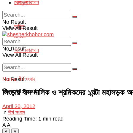
আল- কোরআন
খেলাধুলা
অপরাধ
No Result
দূর্ঘটনা
View All Result
সংগঠন
No Result
আল- কোরআন
View All Result
Home
শীর্ষ সংবাদ
No Result
সিংড়ায় বাস মালিক ও শ্রমিকদের ১ঘন্টা মহাসড়ক 
View All Result
April 20, 2012
in
শীর্ষ সংবাদ
Reading Time: 1 min read
A
A
A
A