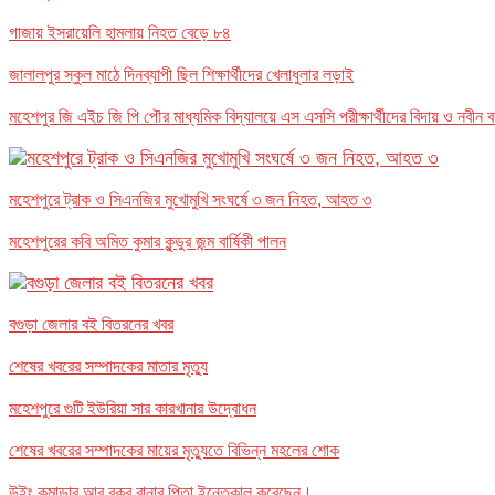
গাজায় ইসরায়েলি হামলায় নিহত বেড়ে ৮৪
জালালপুর স্কুল মাঠে দিনব্যাপী ছিল শিক্ষার্থীদের খেলাধুলার লড়াই
মহেশপুর জি এইচ জি পি পৌর মাধ্যমিক বিদ্যালয়ে এস এসসি পরীক্ষার্থীদের বিদায় ও নবীন 
মহেশপুরে ট্রাক ও সিএনজির মুখোমুখি সংঘর্ষে ৩ জন নিহত, আহত ৩
মহেশপুরের কবি অমিত কুমার কুন্ডুর জন্ম বার্ষিকী পালন
বগুড়া জেলার বই বিতরনের খবর
শেষের খবরের সম্পাদকের মাতার মৃত্যু
মহেশপুরে গুটি ইউরিয়া সার কারখানার উদ্বোধন
শেষের খবরের সম্পাদকের মায়ের মৃত্যুতে বিভিন্ন মহলের শোক
উইং কমান্ডার আবু বকর রানার পিতা ইন্তেকাল করেছেন।