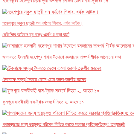
মহেশপুরের ফতেপুরে চড়ক পুজা উপলক্ষে লোকজ মেলায় নারী-পুরুষের ঢল
মহেশপুরে স্কুল ছাত্রী গন ধর্ষণের শিকার, ধর্ষক আটক।
রেজিস্ট্রি অফিসে ঘুষ বন্ধে এমপি’র কড়া বার্তা
জামায়াতে ইসলামী মহেশপুর শাখার উদ্দোগে রমজানের তাৎপর্য শীর্ষক আলোচনা সভা
টেকনাফে সমুদ্র সৈকতে ভেসে এলো তরুণ-তরুণীর মরদেহ
ফুলপুরে যাত্রীবাহী বাস-ট্রাক সংঘর্ষে নিহত ২, আহত ১০
গণমাধ্যমের জন্য ভয়মুক্ত পরিবেশ নিশ্চিত করতে সরকার প্রতিশ্রুতিবদ্ধ: তথ্যমন্ত্রী