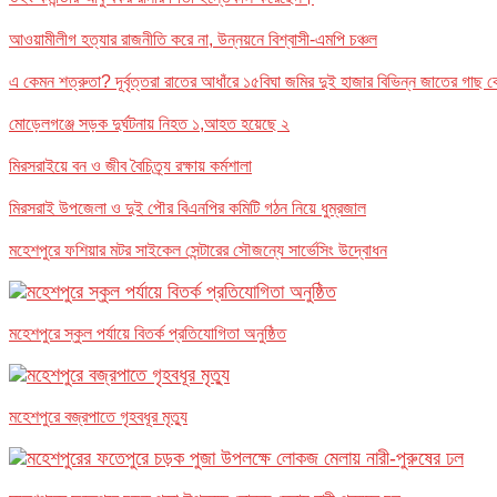
আওয়ামীলীগ হত্যার রাজনীতি করে না, উন্নয়নে বিশ্বাসী-এমপি চঞ্চল
এ কেমন শত্রুতা? দূর্বৃত্তরা রাতের আধাঁরে ১৫বিঘা জমির দুই হাজার বিভিন্ন জাতের গা
মোড়েলগঞ্জে সড়ক দুর্ঘটনায় নিহত ১,আহত হয়েছে ২
মিরসরাইয়ে বন ও জীব বৈচিত্র্য রক্ষায় কর্মশালা
মিরসরাই উপজেলা ও দুই পৌর বিএনপির কমিটি গঠন নিয়ে ধুম্রজাল
মহেশপুরে ফশিয়ার মটর সাইকেল সেন্টারের সৌজন্যে সার্ভেসিং উদ্বোধন
মহেশপুরে স্কুল পর্যায়ে বিতর্ক প্রতিযোগিতা অনুষ্ঠিত
মহেশপুরে বজ্রপাতে গৃহবধূর মৃত্যু