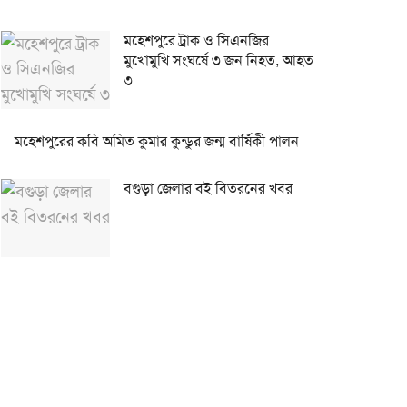
মহেশপুরে ট্রাক ও সিএনজির
মুখোমুখি সংঘর্ষে ৩ জন নিহত, আহত
৩
মহেশপুরের কবি অমিত কুমার কুন্ডুর জন্ম বার্ষিকী পালন
বগুড়া জেলার বই বিতরনের খবর