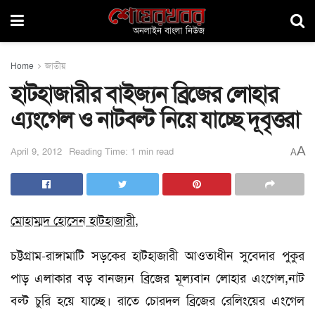
Home
জাতীয়
হাটহাজারীর বাইজ্যন ব্রিজের লোহার
এ্যংগেল ও নাটবল্ট নিয়ে যাচ্ছে দূবৃত্তরা
A
April 9, 2012
Reading Time: 1 min read
A
মোহাম্মদ হোসেন হাটহাজারী,
চট্টগ্রাম-রাঙ্গামাটি সড়কের হাটহাজারী আওতাধীন সুবেদার পুকুর
পাড় এলাকার বড় বানজ্যন ব্রিজের মূল্যবান লোহার এংগেল,নাট
বল্ট চুরি হয়ে যাচ্ছে। রাতে চোরদল ব্রিজের রেলিংয়ের এংগেল