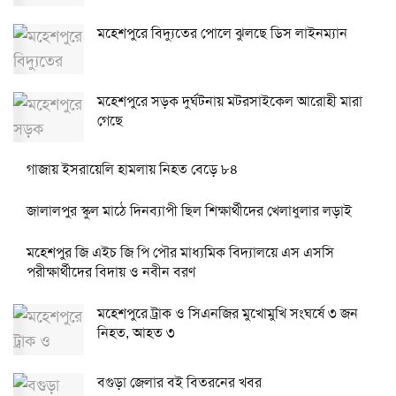
মহেশপুরে বিদ্যুতের পোলে ঝুলছে ডিস লাইনম্যান
মহেশপুরে সড়ক দুর্ঘটনায় মটরসাইকেল আরোহী মারা
গেছে
গাজায় ইসরায়েলি হামলায় নিহত বেড়ে ৮৪
জালালপুর স্কুল মাঠে দিনব্যাপী ছিল শিক্ষার্থীদের খেলাধুলার লড়াই
মহেশপুর জি এইচ জি পি পৌর মাধ্যমিক বিদ্যালয়ে এস এসসি
পরীক্ষার্থীদের বিদায় ও নবীন বরণ
মহেশপুরে ট্রাক ও সিএনজির মুখোমুখি সংঘর্ষে ৩ জন
নিহত, আহত ৩
বগুড়া জেলার বই বিতরনের খবর