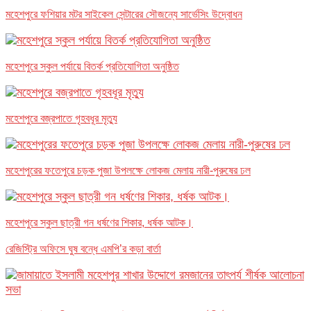
মহেশপুরে ফশিয়ার মটর সাইকেল সেন্টারের সৌজন্যে সার্ভেসিং উদ্বোধন
মহেশপুরে স্কুল পর্যায়ে বিতর্ক প্রতিযোগিতা অনুষ্ঠিত
মহেশপুরে বজ্রপাতে গৃহবধূর মৃত্যু
মহেশপুরের ফতেপুরে চড়ক পুজা উপলক্ষে লোকজ মেলায় নারী-পুরুষের ঢল
মহেশপুরে স্কুল ছাত্রী গন ধর্ষণের শিকার, ধর্ষক আটক।
রেজিস্ট্রি অফিসে ঘুষ বন্ধে এমপি’র কড়া বার্তা