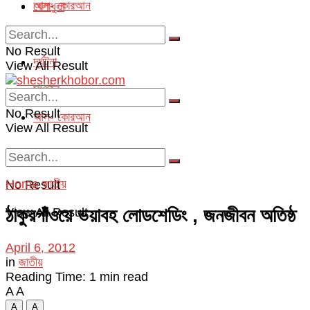
আল- কোরআন
খেলাধুলা
অপরাধ
No Result
দূর্ঘটনা
View All Result
সংগঠন
No Result
আল- কোরআন
View All Result
Home
জাতীয়
No Result
ঠাকুরগাঁওয়ে ভয়াবহ লোডশেডিং , জনজীবন অতিষ্ঠ
View All Result
April 6, 2012
in
জাতীয়
Reading Time: 1 min read
A
A
A
A