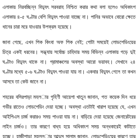
এলাকায় নিরবচ্ছিন্ন বিদ্যুৎ সরবরাহ নিশ্চিত করার কথা বলা হলেও অধিকাংশ
এলাকায় ৪-৫ ঘণ্টার বেশি বিদ্যুৎ পাওয়া যাচ্ছে না। পানির অভাবে বোরো ক্ষেতে
ধানের চারা মরে যাওয়ার উপক্রম হয়েছে।
জানা গেছে, এখন পিক কিংবা অফ পিক নেই; গোটা সময়েই লোডশেডিংয়ের
চিত্র একই ধরনের। সন্ধ্যায় সর্বোচ্চ চাহিদার সময় বিভিন্ন এলাকায় গড়ে দুই
ঘণ্টাও বিদ্যুৎ থাকে না। গ্রামাঞ্চলের অবস্থা আরো ভয়াবহ। সেখানে ২৪
ঘণ্টার মধ্যে ৫-৬ ঘণ্টাও বিদ্যুৎ পাওয়া যায় না। একবার বিদ্যুৎ গেলে তা কখন
আসবে তা কেউ জানে না।
শহরের বসিরপাড়া মহল­ার গৃহিণী আয়েশা খাতুন জানান, গত কয়েক দিন ধরে
গভীর রাতেও লোডশেডিং দেয়া হচ্ছে। অবস্থা এতটাই খারাপ হয়েছে যে, এখন
আইপিএস চার্জ করারও সময় পাওয়া যায় না। বাড়িয়ে দেয়া হয়েছে জেনারেটরের
লাইন চার্জও। তার কারণে বাধ্য হয়ে অধিকাংশ সময় অন্ধকারেই কাটাতে
হচ্ছে। হাজীপাড়া মহল্ল­ার আব্দুস সালাম জানান, লোডশেডিংয়ের কারণে তার