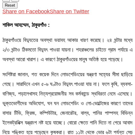
Reset
Share on Facebook
Share on Twitter
শাকিল আহম্মেদ, ঠাকুরগাঁও
:
ঠাকুরগাঁওয়ে বিদ্যুতের অবস্থা ভয়াবহ আকার ধারণ করেছে। ২৪ ঘন্টার মধ্যে
২/৩ ঘন্টাও ঠিকমতো বিদ্যুৎ পাওয়া যায়না। শহরাঞ্চলের চাইতে গ্রাম পর্যায়ে এ
অবস্থা আরো খারাপ। এ কারণে ঠাকুরগাঁওয়ের মানুষ অতিষ্ঠ হয়ে পড়েছে।
সংশি­ষ্টরা জানান, গত কয়েক দিনে লোডশেডিংয়ের যন্ত্রণা সহ্যের সীমা ছাড়িয়ে
গেছে। সারাদিনে এখন ৫-৬ ঘণ্টাও বিদ্যুৎ পাওয়া যায় না। ফলে কৃষি, ব্যবসা-
বাণিজ্য, পড়ালেখাসহ নিত্যপ্রয়োজনীয় সব কর্মকান্ডে স্থবিরতা নেমে এসেছে।
ভুক্তভোগীদের অভিযোগ, ঘন ঘন লোডশেডিং ও লো-ভোল্টেজের কারণে তাদের
বাসার টিভি, ফ্রিজ, কম্পিউটার, জেনারেটর, বাল্ব, পানির পাম্পসহ বিভিন্ন
ইলেকট্রনিক্স যন্ত্রাংশ নষ্ট হয়ে যাচ্ছে। বোরো ক্ষেতে পানি দিতে না পেরে আবাদ
নিয়ে শঙ্কিত হয়ে পড়েছেন কৃষকরা। রাত ১১টা থেকে ভোর ৬টা পর্যন্ত সেচ