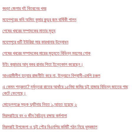
বগুড়া জেলার বই বিতরনের খবর
মহেশপুরের কবি অমিত কুমার কুন্ডুর জন্ম বার্ষিকী পালন
শেষের খবরের সম্পাদকের মাতার মৃত্যু
মহেশপুরে গুটি ইউরিয়া সার কারখানার উদ্বোধন
শেষের খবরের সম্পাদকের মায়ের মৃত্যুতে বিভিন্ন মহলের শোক
উইং কমান্ডার আবু বকর রানার পিতা ইন্তেকাল করেছেন।
আওয়ামীলীগ হত্যার রাজনীতি করে না, উন্নয়নে বিশ্বাসী-এমপি চঞ্চল
এ কেমন শত্রুতা? দূর্বৃত্তরা রাতের আধাঁরে ১৫বিঘা জমির দুই হাজার বিভিন্ন জাতের গাছ
কেটে ফেলেছে।
মোড়েলগঞ্জে সড়ক দুর্ঘটনায় নিহত ১,আহত হয়েছে ২
মিরসরাইয়ে বন ও জীব বৈচিত্র্য রক্ষায় কর্মশালা
মিরসরাই উপজেলা ও দুই পৌর বিএনপির কমিটি গঠন নিয়ে ধুম্রজাল