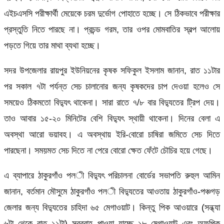
এইচএসসি পরীক্ষার্থী মেয়েকে চরম দুর্ভোগ পোহাতে হচ্ছে। সে ঠিকভাবে পরীক্ষার
প্রস্তুতি নিতে পারছে না। প্রচন্ড গরম, তার ওপর মোমবাতির স্বল্প আলোয়
পড়তে গিয়ে তার মাথা ব্যথা হচ্ছে।
সদর উপজেলার রায়পুর ইউনিয়নের কৃষক সফিকুল ইসলাম জানান, রাত ১১টার
পর সকাল ৭টা পর্যন্ত সেচ চালানোর জন্য কৃষকদের চাপ দেওয়া হলেও সে
সময়েও ঠিকমতো বিদ্যুৎ থাকেনা। সারা রাতে ৭/৮ বার বিদ্যুতের ট্রিপ দেয়।
তাও আবার ১৫-২০ মিনিটের বেশি বিদ্যুৎ স্থায়ী থাকেনা। দিনের বেলা এ
অবস্থা আরো ভয়াবহ। এ অবস্থায় ইরি-বোরো চাষিরা জমিতে সেচ দিতে
পারছেনা। সময়মত সেচ দিতে না পেরে বোরো ক্ষেত ফেঁটে চৌচির হয়ে গেছে।
এ ব্যাপারে ঠাকুরগাঁও পল­ী বিদ্যুৎ পরিচালনা বোর্ডের সভাপতি রুহুল আমিন
জানান, বর্তমান মৌসুমে ঠাকুরগাঁও পল­ী বিদ্যুতের আওতায় ঠাকুরগাঁও-পঞ্চগড়
জেলার জন্য বিদ্যুতের চাহিদা ৬৫ মেগাওয়াট। কিন্তু পিক আওয়ারে (সন্ধ্যা
৬টা থেকে রাত ১১টা) সরবরাহ পাওয়া যাচ্ছে ১৮ মেগাওয়াট এবং অফপিক