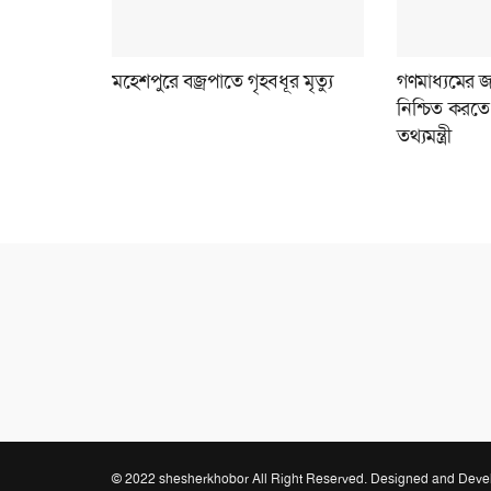
মহেশপুরে বজ্রপাতে গৃহবধূর মৃত্যু
গণমাধ্যমের জ
নিশ্চিত করতে 
তথ্যমন্ত্রী
© 2022 shesherkhobor All Right Reserved. Designed and Dev