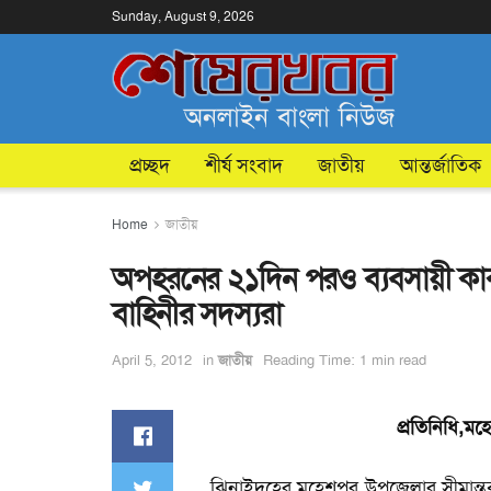
Sunday, August 9, 2026
প্রচ্ছদ
শীর্ষ সংবাদ
জাতীয়
আন্তর্জাতিক
Home
জাতীয়
অপহরনের ২১দিন পরও ব্যবসায়ী কাক
বাহিনীর সদস্যরা
April 5, 2012
in
জাতীয়
Reading Time: 1 min read
প্রতিনিধি
,
মহে
ঝিনাইদহের মহেশপুর উপজেলার সীমান্তব