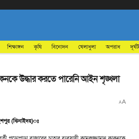
শিক্ষাঙ্গন
কৃষি
বিনোদন
খেলাধুলা
অপরাধ
দূর্ঘ
নকে উদ্ধার করতে পারেনি আইন শৃঙ্খলা
A
A
শপুর (ঝিনাইদহ)ঃ
র্তী পুড়োপাড়া বাজারের চাতার ব্যবসায়ী কামরুজ্জামান কাকনকে