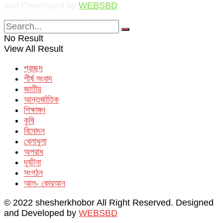
and Developed by
WEBSBD
No Result
View All Result
প্রচ্ছদ
শীর্ষ সংবাদ
জাতীয়
আন্তর্জাতিক
শিক্ষাঙ্গন
কৃষি
বিনোদন
খেলাধুলা
অপরাধ
দূর্ঘটনা
সংগঠন
আল- কোরআন
© 2022 shesherkhobor All Right Reserved. Designed
and Developed by
WEBSBD