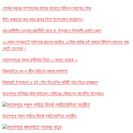
শেষের খবরের সম্পাদকের মায়ের মৃত্যুতে বিভিন্ন মহলের শোক
উইং কমান্ডার আবু বকর রানার পিতা ইন্তেকাল করেছেন।
আওয়ামীলীগ হত্যার রাজনীতি করে না, উন্নয়নে বিশ্বাসী-এমপি চঞ্চল
এ কেমন শত্রুতা? দূর্বৃত্তরা রাতের আধাঁরে ১৫বিঘা জমির দুই হাজার বিভিন্ন জাতের গাছ
কেটে ফেলেছে।
মোড়েলগঞ্জে সড়ক দুর্ঘটনায় নিহত ১,আহত হয়েছে ২
মিরসরাইয়ে বন ও জীব বৈচিত্র্য রক্ষায় কর্মশালা
মিরসরাই উপজেলা ও দুই পৌর বিএনপির কমিটি গঠন নিয়ে ধুম্রজাল
মহেশপুরে ফশিয়ার মটর সাইকেল সেন্টারের সৌজন্যে সার্ভেসিং উদ্বোধন
মহেশপুরে স্কুল পর্যায়ে বিতর্ক প্রতিযোগিতা অনুষ্ঠিত