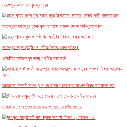
মহেশপুরে বজ্রপাতে গৃহবধূর মৃত্যু
মহেশপুরের ফতেপুরে চড়ক পুজা উপলক্ষে লোকজ মেলায় নারী-পুরুষের ঢল
মহেশপুরে স্কুল ছাত্রী গন ধর্ষণের শিকার, ধর্ষক আটক।
রেজিস্ট্রি অফিসে ঘুষ বন্ধে এমপি’র কড়া বার্তা
জামায়াতে ইসলামী মহেশপুর শাখার উদ্দোগে রমজানের তাৎপর্য শীর্ষক আলোচনা সভা
টেকনাফে সমুদ্র সৈকতে ভেসে এলো তরুণ-তরুণীর মরদেহ