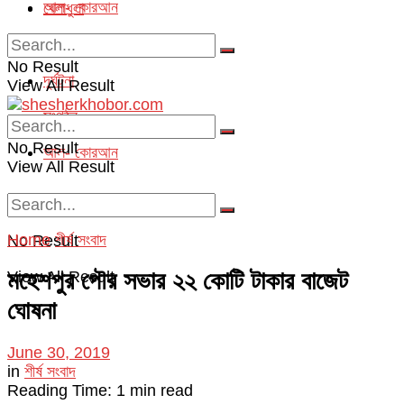
আল- কোরআন
খেলাধুলা
অপরাধ
No Result
দূর্ঘটনা
View All Result
সংগঠন
No Result
আল- কোরআন
View All Result
Home
শীর্ষ সংবাদ
No Result
মহেশপুর পৌর সভার ২২ কোটি টাকার বাজেট
View All Result
ঘোষনা
June 30, 2019
in
শীর্ষ সংবাদ
Reading Time: 1 min read