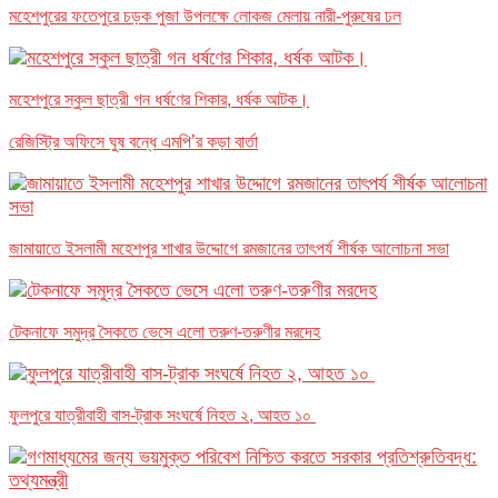
মহেশপুরের ফতেপুরে চড়ক পুজা উপলক্ষে লোকজ মেলায় নারী-পুরুষের ঢল
মহেশপুরে স্কুল ছাত্রী গন ধর্ষণের শিকার, ধর্ষক আটক।
রেজিস্ট্রি অফিসে ঘুষ বন্ধে এমপি’র কড়া বার্তা
জামায়াতে ইসলামী মহেশপুর শাখার উদ্দোগে রমজানের তাৎপর্য শীর্ষক আলোচনা সভা
টেকনাফে সমুদ্র সৈকতে ভেসে এলো তরুণ-তরুণীর মরদেহ
ফুলপুরে যাত্রীবাহী বাস-ট্রাক সংঘর্ষে নিহত ২, আহত ১০