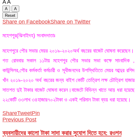
A
A
A
A
Reset
Share on Facebook
Share on Twitter
মহেশপুর(ঝিনাইদহ) সংবাদদাতাঃ
মহেশপুরে পৌর সভার মেয়র ২০১৯-২০২০অর্থ বছরের বাজেট ঘোষনা করেছেন।
গত রোববার সকাল ১১টায় মহেশপুর পৌর সভার সভা কক্ষে সাংবাদিক ,
কাউন্সিলর,পৌর কর্মকর্তা কর্মচারী ও সূধীজনদের উপস্থিতিতে মেয়র আব্দুর রশিদ
খাঁন ২০১৯-২০২০ অর্থ বছরের জন্য বাইশ কোটি তেত্রিশ লক্ষ চৌত্রিশ হাজার
সাতশত দুই টাকার বাজেট ঘোষনা করেন।বাজেটে বিভিন্ন খাতে আয় ধরা হয়েছে
২২কোটি ৩৩লাখ ৩৪হাজার৭০২টাকা ও একই পরিমান টাকা ব্যয় ধরা হয়েছে।
Share
Tweet
Pin
Previous Post
ব্যবসায়ীদের কালো টাকা সাদা করার সুযোগ দিতে হবে: রওশন