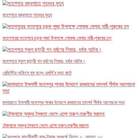
মহেশপুরে বজ্রপাতে গৃহবধূর মৃত্যু
মহেশপুরের ফতেপুরে চড়ক পুজা উপলক্ষে লোকজ মেলায় নারী-পুরুষের ঢল
মহেশপুরে স্কুল ছাত্রী গন ধর্ষণের শিকার, ধর্ষক আটক।
রেজিস্ট্রি অফিসে ঘুষ বন্ধে এমপি’র কড়া বার্তা
জামায়াতে ইসলামী মহেশপুর শাখার উদ্দোগে রমজানের তাৎপর্য শীর্ষক আলোচনা সভা
টেকনাফে সমুদ্র সৈকতে ভেসে এলো তরুণ-তরুণীর মরদেহ