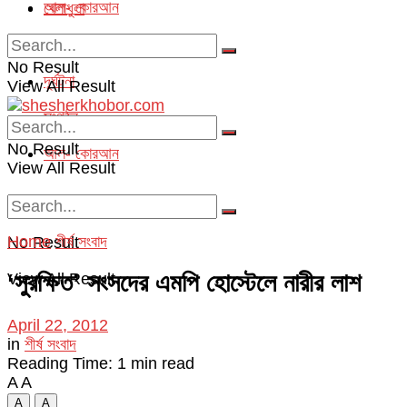
আল- কোরআন
খেলাধুলা
অপরাধ
No Result
দূর্ঘটনা
View All Result
সংগঠন
No Result
আল- কোরআন
View All Result
Home
শীর্ষ সংবাদ
No Result
‘সুরক্ষিত’ সংসদের এমপি হোস্টেলে নারীর লাশ
View All Result
April 22, 2012
in
শীর্ষ সংবাদ
Reading Time: 1 min read
A
A
A
A