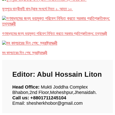
ফুলপুরে যাত্রীবাহী বাস-ট্রাক সংঘর্ষে নিহত ২, আহত ১০
গণমাধ্যমের জন্য ভয়মুক্ত পরিবেশ নিশ্চিত করতে সরকার প্রতিশ্রুতিবদ্ধ: তথ্যমন্ত্রী
মব কালচারের দিন শেষ: স্বরাষ্ট্রমন্ত্রী
Editor: Abul Hossain Liton
Head Office:
Mukti Joddha Complex
Bhabon,2nd Floor,Moheshpur,Jhenaidah.
Call us: +8801711245104
Email: shesherkhobor@gmail.com