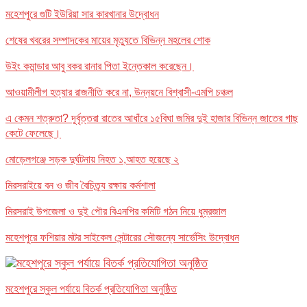
মহেশপুরে গুটি ইউরিয়া সার কারখানার উদ্বোধন
শেষের খবরের সম্পাদকের মায়ের মৃত্যুতে বিভিন্ন মহলের শোক
উইং কমান্ডার আবু বকর রানার পিতা ইন্তেকাল করেছেন।
আওয়ামীলীগ হত্যার রাজনীতি করে না, উন্নয়নে বিশ্বাসী-এমপি চঞ্চল
এ কেমন শত্রুতা? দূর্বৃত্তরা রাতের আধাঁরে ১৫বিঘা জমির দুই হাজার বিভিন্ন জাতের গাছ
কেটে ফেলেছে।
মোড়েলগঞ্জে সড়ক দুর্ঘটনায় নিহত ১,আহত হয়েছে ২
মিরসরাইয়ে বন ও জীব বৈচিত্র্য রক্ষায় কর্মশালা
মিরসরাই উপজেলা ও দুই পৌর বিএনপির কমিটি গঠন নিয়ে ধুম্রজাল
মহেশপুরে ফশিয়ার মটর সাইকেল সেন্টারের সৌজন্যে সার্ভেসিং উদ্বোধন
মহেশপুরে স্কুল পর্যায়ে বিতর্ক প্রতিযোগিতা অনুষ্ঠিত